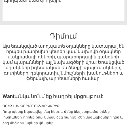
պողպատ կամ փողային
Դիմում
Այս եռակցված պողպատե օղակները կատարյալ են
որպես խարիսխի կետեր կամ կախովի օղակներ
մակրամայի դեկորի, պարաքորդային ցանցերի
կամ պարանների այլ նախագծերի վրա: Եռակցված
օղակները իդեալական են ձեռքի պայուսակների,
գոտիների, դեկորատիվ նմուշների, խանութների և
ֆերմայի, արհեստների համար:
Wantանկանո՞ւմ եք հաղթել մրցույթում:
ԴՈՒՔ ԼԱՎ ԳՈՐARTԸՆԿԵՐ ԿԱՐԻՔ
Դուք պետք է կապվեք մեզ հետ, և մենք ձեզ կտրամադրենք
լուծումներ, որոնք թույլ կտան ձեզ հաղթել ձեր մրցակիցների դեմ և
ձեզ մեծ գումարներ վճարել: