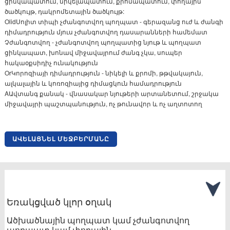
ցինկապատում, նիկելապատում, քրոմապատում, փողային
ծածկույթ, դակրոմետային ծածկույթ:
OlidՍոլիտ տիպի չժանգոտվող պողպատ - գերազանց ուժ և ժանգի
դիմադրություն մյուս չժանգոտվող դասարանների համեմատ
Չժանգոտվող - չժանգոտվող պողպատից նյութ և պողպատ
ցինկապատ, խոնավ միջավայրում ժանգ չկա, սուպեր
հակաօքսիդիչ ունակություն
OrԿորոզիայի դիմադրություն - նիկելի և քրոմի, թթվակայուն,
ալկալային և կոռոզիայից դիմացկուն համադրություն
AԱվտանգ քանակ - վնասակար նյութերի արտանետում, շրջակա
միջավայրի պաշտպանություն, ոչ թունավոր և ոչ աղտոտող
ԱՎԵԼԱՑՆԵԼ ՄԵՋԲԵՐՄԱՆԸ
Եռակցված կլոր օղակ
Ածխածնային պողպատ կամ չժանգոտվող