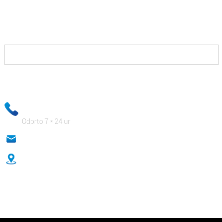
Vse, kar morate storiti, je, da nas kontaktirate, mi pa
vam bomo ponudili rešitve, s katerimi boste lahko
zmagali proti svojim tekmecem in vam plačali lepo.
Vaši e-poštni podatki bodo strogo zaupni, naše poslovno osebje pa
bo poskrbelo, da bodo vaši zasebni podatki popolnoma varni!
+ 86-18333131076
Odprto 7 * 24 ur
anna@sidafasteners.com
No.18 Huitong Shangdu, Renmin Road, Hebei, Kitajska