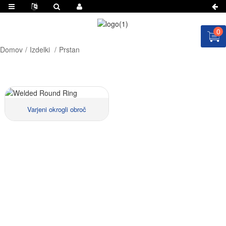
0
Domov
Izdelki
Prstan
Varjeni okrogli obroč
Material::
Velikost ::
VPRAŠAJTE ZA CENO ZDAJ!
Cene::