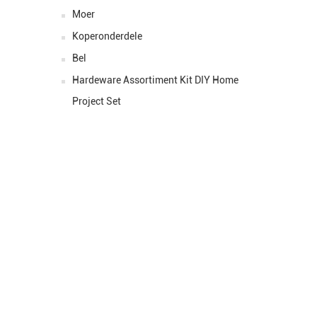
Pryse::
Moer
Koperonderdele
Materiaal::
Bel
Grootte ::
Pryse::
Hardeware Assortiment Kit DIY Home
Project Set
VRA NOU VI
Al wat u hoef te doen is om ons te kontak