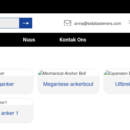
anna@sidafasteners.com
Nuus
Kontak Ons
ganker
Meganiese ankerbout
Uitbre
n anker 1
Materiaal::
Materiaal::
Grootte ::
Grootte ::