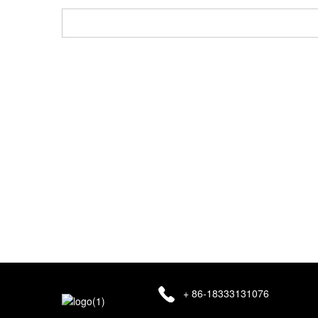
U e-posinligting sal streng vertroulik gehou word en ons s
veilig is!
+ 86-18333131076