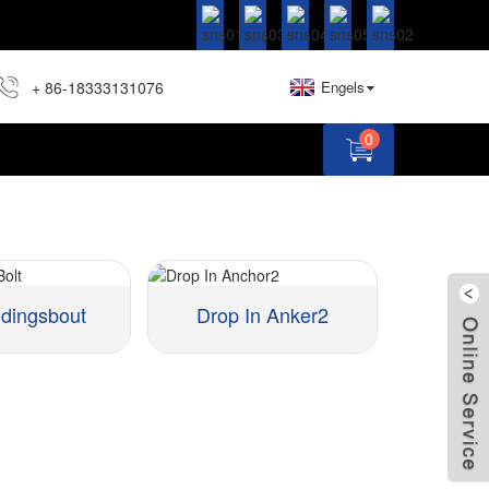
+ 86-18333131076
Engels
0
idingsbout
Drop In Anker2
Materiaal::
Grootte ::