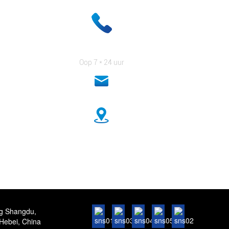
+ 86-18333131076
Oop 7 * 24 uur
anna@sidafasteners.com
No.18 Huitong Shangdu, Renminweg, Hebei, China
ng Shangdu,
Hebei, China