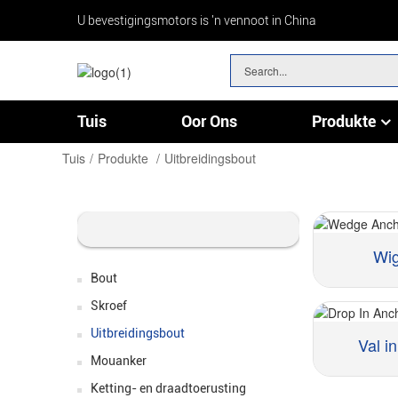
U bevestigingsmotors is 'n vennoot in China
Tuis
Oor Ons
Produkte
Ketting- En Draadtoerusting
Hardeware Assortiment Kit DIY Home Project Set
Tuis
Produkte
Uitbreidingsbout
Wi
Bout
Skroef
Uitbreidingsbout
Val i
Mouanker
Materiaal::
Ketting- en draadtoerusting
Grootte ::