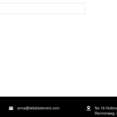
akepersoneel sal verseker dat u privaat inligting
anna@sidafasteners.com
No.18 Huito
Renminweg, 