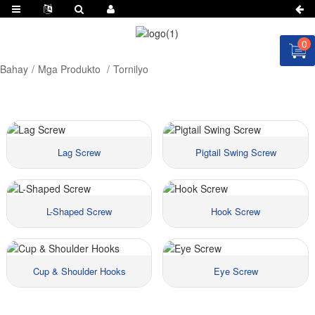
0
Bahay
Mga Produkto
Tornilyo
Lag Screw
Pigtail Swing Screw
L-Shaped Screw
Hook Screw
Materyal:
Materyal:
Laki ::
Laki ::
Mga presyo::
Mga presyo::
Cup & Shoulder Hooks
Eye Screw
Materyal:
Materyal:
Laki ::
Laki ::