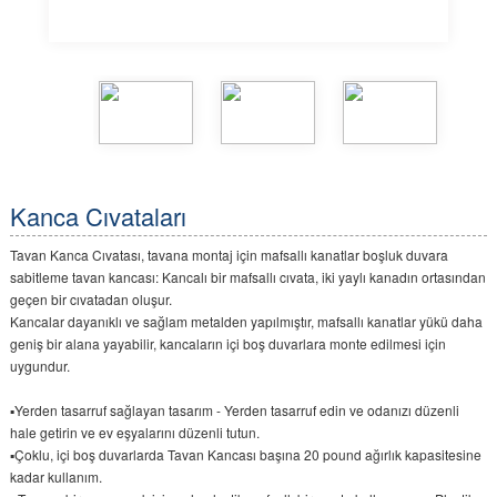
Kanca Cıvataları
Tavan Kanca Cıvatası, tavana montaj için mafsallı kanatlar boşluk duvara
sabitleme tavan kancası: Kancalı bir mafsallı cıvata, iki yaylı kanadın ortasından
geçen bir cıvatadan oluşur.
Kancalar dayanıklı ve sağlam metalden yapılmıştır, mafsallı kanatlar yükü daha
geniş bir alana yayabilir, kancaların içi boş duvarlara monte edilmesi için
uygundur.
▪Yerden tasarruf sağlayan tasarım - Yerden tasarruf edin ve odanızı düzenli
hale getirin ve ev eşyalarını düzenli tutun.
▪Çoklu, içi boş duvarlarda Tavan Kancası başına 20 pound ağırlık kapasitesine
kadar kullanım.