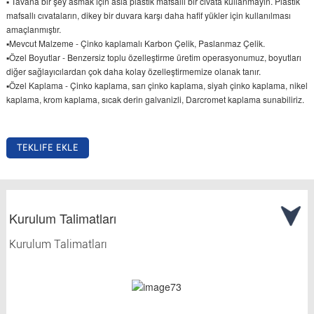
▪ Tavana bir şey asmak için asla plastik mafsallı bir cıvata kullanmayın. Plastik
mafsallı cıvataların, dikey bir duvara karşı daha hafif yükler için kullanılması
amaçlanmıştır.
▪Mevcut Malzeme - Çinko kaplamalı Karbon Çelik, Paslanmaz Çelik.
▪Özel Boyutlar - Benzersiz toplu özelleştirme üretim operasyonumuz, boyutları
diğer sağlayıcılardan çok daha kolay özelleştirmemize olanak tanır.
▪Özel Kaplama - Çinko kaplama, sarı çinko kaplama, siyah çinko kaplama, nikel
kaplama, krom kaplama, sıcak derin galvanizli, Darcromet kaplama sunabiliriz.
TEKLIFE EKLE
Kurulum Talimatları
Kurulum Talimatları