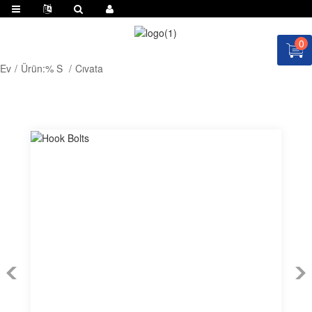
0
Ev
Ürün:% S
Cıvata