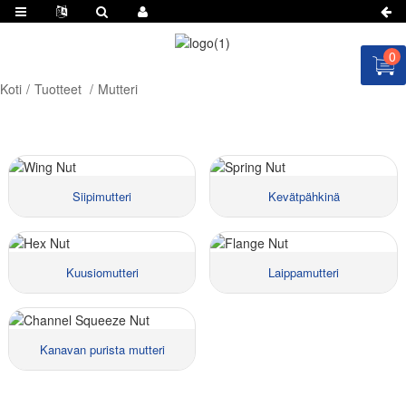
0
Koti
Tuotteet
Mutteri
Siipimutteri
Kevätpähkinä
Kuusiomutteri
Laippamutteri
Materiaali:
Materiaali:
Koko::
Koko::
Hinnat:
Hinnat:
Kanavan purista mutteri
Materiaali:
Materiaali:
Koko::
Koko::