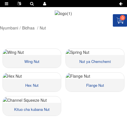
0
Nyumbani
Bidhaa
Nut
Wing Nut
Nut ya Chemchemi
Hex Nut
Flange Nut
Nyenzo:
Nyenzo:
Ukubwa ::
Ukubwa ::
Bei:
Bei:
Kituo cha kubana Nut
Nyenzo:
Nyenzo:
Ukubwa ::
Ukubwa ::