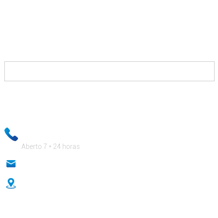
Tudo o que você precisa fazer é entrar em contato
conosco e nós lhe forneceremos soluções que lhe
permitirão vencer seus concorrentes e lhe pagaremos
muito bem.
Suas informações de e-mail serão mantidas estritamente
confidenciais e nossa equipe de negócios garantirá que suas
informações privadas estejam absolutamente seguras!
+ 86-18333131076
Aberto 7 * 24 horas
anna@sidafasteners.com
No.18 Huitong Shangdu, Renmin Road, Hebei, China