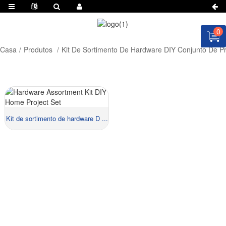
0
Casa
Produtos
Kit De Sortimento De Hardware DIY Conjunto De P
Kit de sortimento de hardware D ...
Material::
Tamanho::
PEÇA UMA COTAÇÃO AGORA!
Preços: