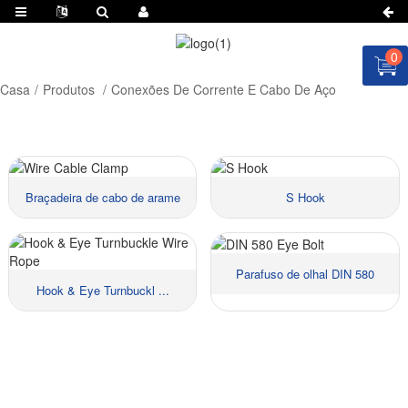
0
Casa
Produtos
Conexões De Corrente E Cabo De Aço
Braçadeira de cabo de arame
S Hook
Parafuso de olhal DIN 580
Hook & Eye Turnbuckl ...
Material::
Material::
Tamanho::
Tamanho::
Preços:
Preços:
Material::
Material::