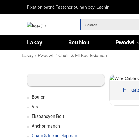
Fixation patnè Fastener ou nan peyi Lachin
Lakay
Sou Nou
Pwodwi
Chain & Fil Kòd Ekipman
Materyèl Asòtiman Twous Brikoleur Kay Pwojè Set
Lakay
Pwodwi
Chain & Fil Kòd Ekipman
Fil ka
Boulon
Vis
Ekspansyon Bolt
Anchor manch
Chain & fil kòd ekipman
Materyèl: