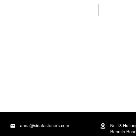
anplwaye biznis nou an pral asire ke enfòmasyon
anna@sidafasteners.com
No.18 Huito
Renmin Road,