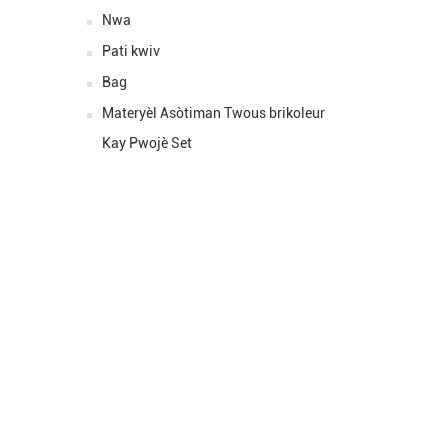
Gwosè ::
Nwa
Pri yo: :
Pati kwiv
Bag
Materyèl Asòtiman Twous brikoleur
Kay Pwojè Set
MANDE POU Q
Tout sa ou dwe fè se kontakte nou epi n