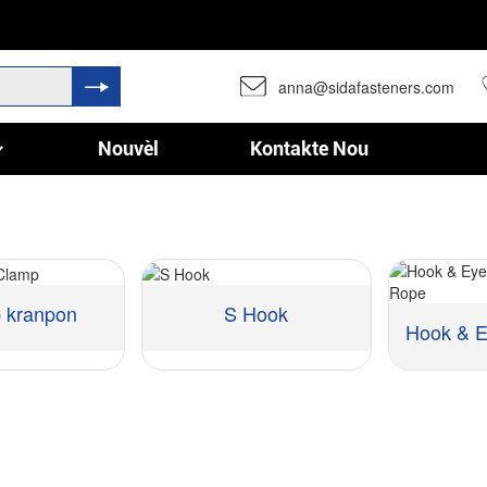
anna@sidafasteners.com
Nouvèl
Kontakte Nou
b kranpon
S Hook
Materyèl:
Materyèl: