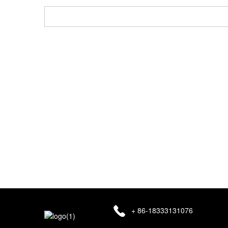
Enfòmasyon imel ou yo ap kenbe entèdi konfidansyèl ak 
prive ou se absoliman an sekirite!
+ 86-18333131076