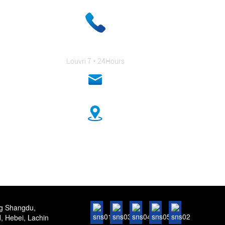
+ 86-18333131076
Louvri 7 * 24Hours
anna@sidafasteners.com
No.18 Huitong Shangdu, Renmin Road, Hebei, Lachin
ng Shangdu,
 Hebei, Lachin