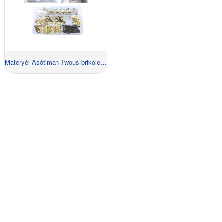
Materyèl Asòtiman Twous brikoleur Kay Pwojè Set
MANDE POU QUOTE KOUNYE A!
Tout sa ou dwe fè se kontakte nou epi n ap ofri ou ak
solisyon ki pral pèmèt ou pou pou genyen kont
konpetitè ou epi yo pral peye ou bèl.