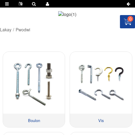
0
Lakay
Pwodwi
Boulon
Vis