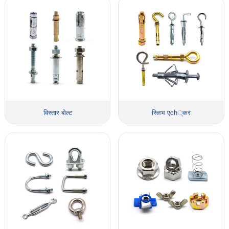
विस्तार बोल्ट
स्लिभ एch्कर