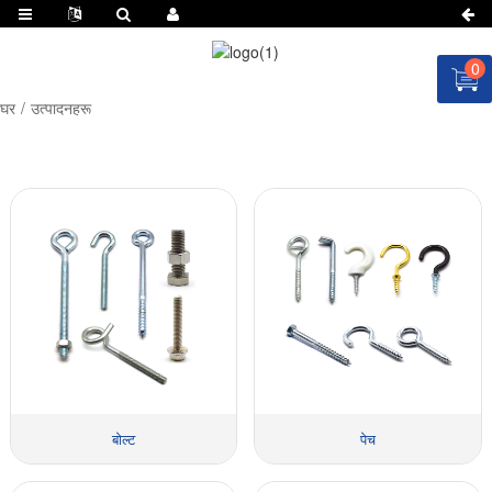
0
घर
उत्पादनहरू
बोल्ट
पेच