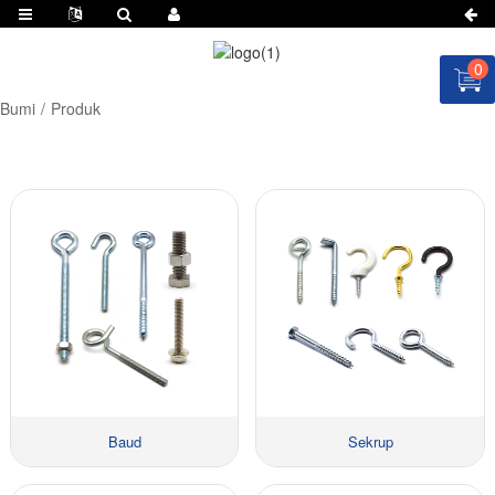
0
Bumi
Produk
Baud
Sekrup