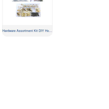
Hardware Assortment Kit DIY Home Project Siapkeun
MÉNTA QUOTE AYEUNA!
Sadaya anu anjeun kedah lakukeun nyaéta
ngahubungan kami sareng kami bakal masihan
anjeun solusi anu ngamungkinkeun anjeun meunang
ngalawan pesaing anjeun sareng bakal mayar anjeun
kalayan saé.