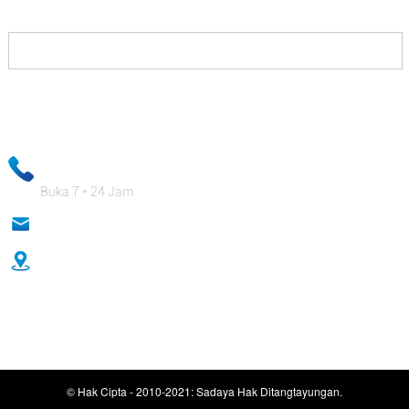
Inpormasi email anjeun bakal dijaga ketat rahasia sareng staf bisnis
kami bakal mastikeun yén inpormasi pribadi anjeun leres-leres
aman!
+ 86-18333131076
Buka 7 * 24 Jam
anna@sidafasteners.com
No.18 Huitong Shangdu, Renmin Road, Hebei, Cina
© Hak Cipta - 2010-2021: Sadaya Hak Ditangtayungan.