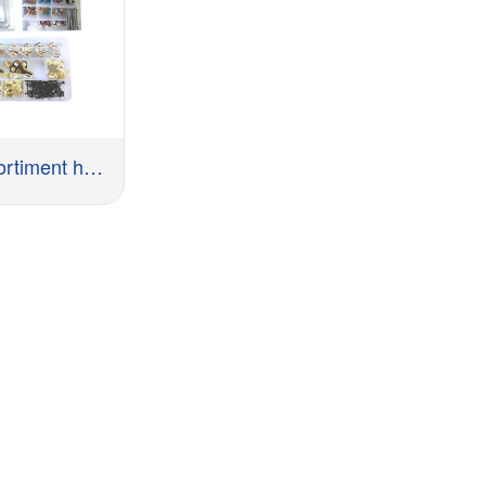
Set de asortiment hardware Set de proiecte DIY Home
OFERTĂ ACUM!