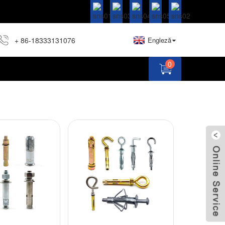
+ 86-18333131076
Engleză
0