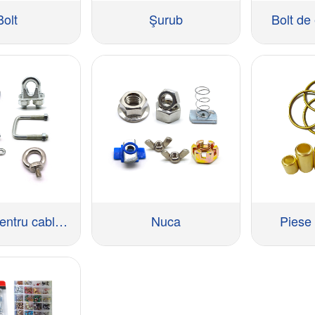
Bolt
Şurub
Bolt de
Fitinguri pentru cabluri și lanțuri
Nuca
Piese