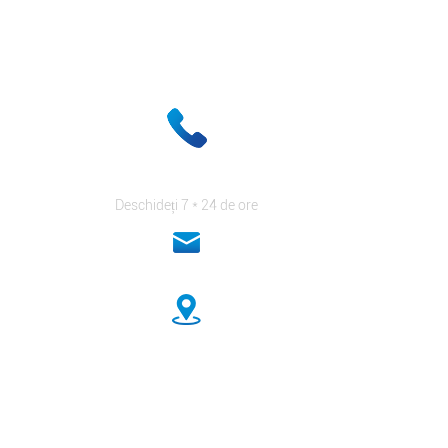
triva concurenților dvs. și vă vor plăti frumos.
+ 86-18333131076
Deschideți 7 * 24 de ore
anna@sidafasteners.com
Nr. 18 Huitong Shangdu, Drumul Renmin, Hebei, China