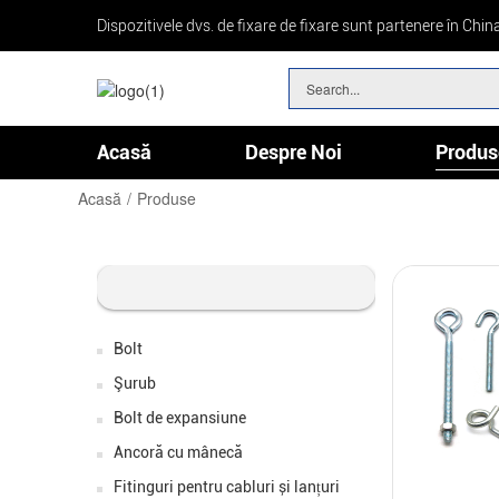
Dispozitivele dvs. de fixare de fixare sunt partenere în Chin
Acasă
Despre Noi
Produs
Fitinguri Pentru Cabluri Și Lanțuri
Set De Asortiment Hardware Set De Proiecte DIY Home
Acasă
Produse
Bolt
Şurub
Bolt de expansiune
Ancoră cu mânecă
Fitinguri pentru cabluri și lanțuri