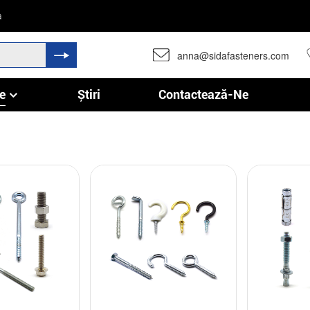
a
anna@sidafasteners.com
e
Știri
Contactează-Ne