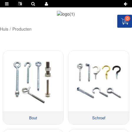
0
Huis
Producten
Bout
Schroef