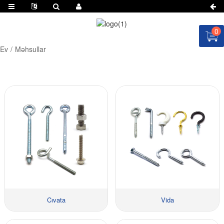
0
Ev
Məhsullar
Cıvata
Vida