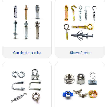
Genişləndirmə boltu
Sleeve Anchor