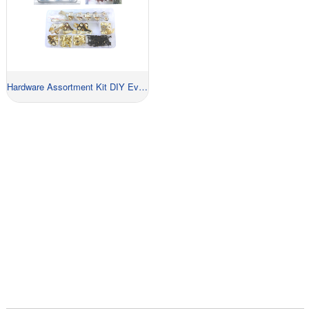
Hardware Assortment Kit DIY Ev Layihə Dəsti
İNDI TƏKLIF ALIN!
Etməli olduğunuz tək şey bizimlə əlaqə yaratmaqdır və
sizə rəqiblərinizə qarşı qalib gəlməyinizə imkan verən və
sizə gözəl bir şəkildə pul verəcək həllər təqdim edəcəyik.