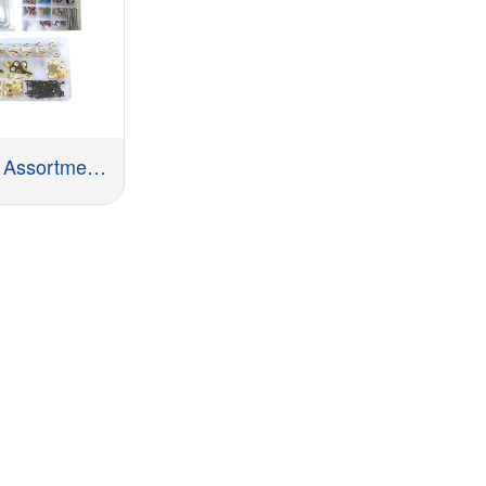
Hardware Assortment Kit DIY အိမ်ဆောက်လုပ်ရေးစီမံကိန်း
E တောင်းပါ။