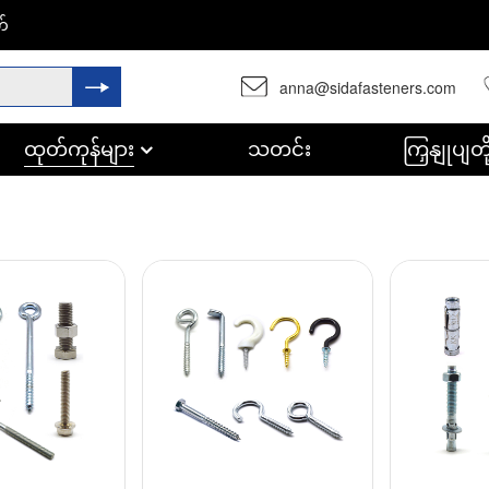
က်
anna@sidafasteners.com
ထုတ်ကုန်များ
သတင်း
ကြှနျုပျ
စိတ်ကြိုက်အစိတ်အပိုင်းများ