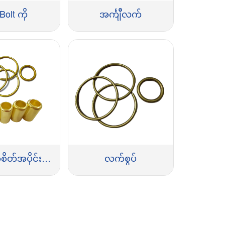
 Bolt ကို
အင်္ကျီလက်
ကြေးဝါအစိတ်အပိုင်းများ
လက်စွပ်