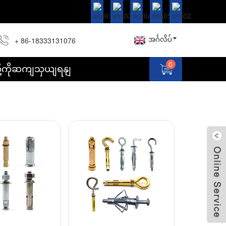
အင်္ဂလိပ်
+ 86-18333131076
0
တို့ကိုဆကျသှယျရနျ