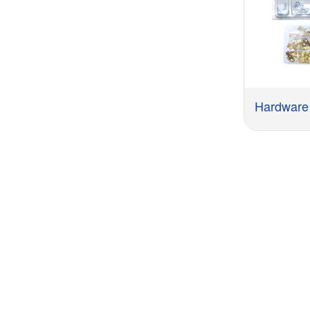
ယခု QUOT