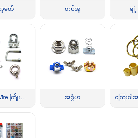
ာ့ခတ်
ဝက်အူ
ချဲ့
Chain & Wire ကြိုးကြိုး
အခွံမာ