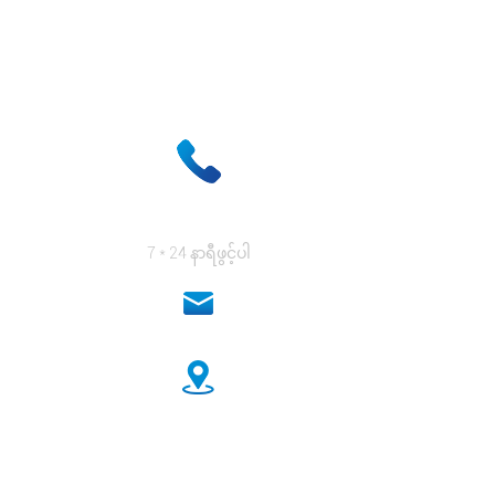
သင့်အားပေးဆပ်မည့်ဖြေရှင်းနည်းများကိုကျွန်ုပ်
+ 86-18333131076
7 * 24 နာရီဖွင့်ပါ
anna@sidafasteners.com
အမှတ် ၁၈ Huitong Shangdu၊ Renmin လမ်း၊ Hebei၊ တရုတ်