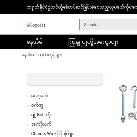
တရုတ်နိုင်ငံ၌သင်တို့၏တပ်ဆင်ခြင်းစွဲစေသည့်လုပ်ဖော်ကိုင်ဖ
နေအိမ်
ကြှနျုပျတို့အကွောငျး
Hardware Assortment Kit DIY အိမ်ဆောက်လုပ်ရေးစီမံကိန်း
နေအိမ်
ထုတ်ကုန်များ
သော့ခတ်
ဝက်အူ
ချဲ့ Bolt ကို
အင်္ကျီလက်
Chain & Wire ကြိုးကြိုး