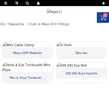
0
Ulo
Ngwaahịa
Chain & Waya Eriri Fittings
Waya USB Mwekota
Nko nko
DIN 580 Anya kpọchie
Nko & Anya Turnbuckl ...
Ihe:
Ihe:
Nha ::
Nha ::
Ahịa:
Ahịa:
Ihe:
Ihe: