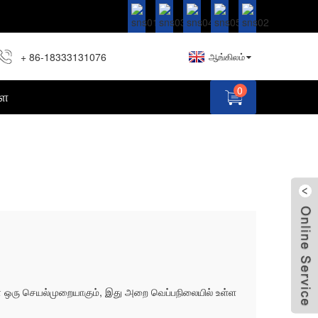
+ 86-18333131076
ஆங்கிலம்
0
்ள
வின் ஒரு செயல்முறையாகும், இது அறை வெப்பநிலையில் உள்ள