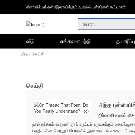
சீனாவில் உங்கள் நிர்ணயிக்கும் ஃபாஸ்டென்சர்கள் கூட்டாளர்
வீடு
எங்களை பற்றி
தயாரிப்ப
செயின் & கம்பி கயிறு பொருத்துதல்கள்
வன்பொருள் வகைப்படுத்தல் கிட் DIY முகப்பு திட்ட தொகுப்பு
வீடு
செய்தி
செய்தி
அந்த புள்ளியில
நிர்வாகி மூலம் 20
நூல் எந்திரக் கூறுகள் நூல் உருட்டல் உருவாக்கும் செயல
பகுதிகளின் வெற்றுப் பொருளில் நூல் உருட்டல் சக்கரம் அல்லது