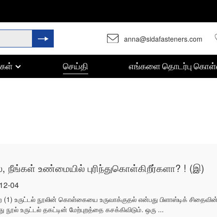
anna@sidafasteners.com
ுகள்
செய்தி
எங்களை தொடர்பு கொள
தனிப்பயனாக்குதல் பாகங்கள்
், நீங்கள் உண்மையில் புரிந்துகொள்கிறீர்களா? ! (இ)
-12-04
்முறை (1) உருட்டல் நூலின் கொள்கையை உருவாக்குதல் என்பது பிளாஸ்டிக் சிதை
 நூல் உருட்டல் தகட்டின் மேற்புறத்தை கசக்கிவிடும். ஒரு ...