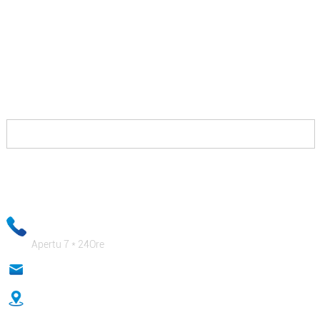
DUMANDATE QUOTA AVÀ!
Tuttu ciò chì duvete fà hè di cuntattateci è vi daremu
suluzioni chì vi permetteranu di vince contr'à i vostri
cuncurrenti è vi pagheranu bellu.
A vostra infurmazione per e-mail serà mantenuta strettamente
cunfidenziale è u nostru persunale d'affari assicurerà chì e vostre
informazioni private sò assolutamente sicure!
+ 86-18333131076
Apertu 7 * 24Ore
anna@sidafasteners.com
No.18 Huitong Shangdu, Strada Renmin, Hebei, Cina