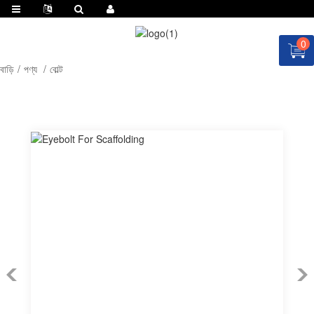
0
বাড়ি
পণ্য
বোল্ট