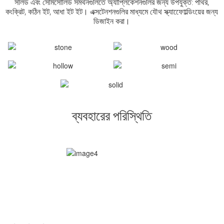
সলিড এবং সেমিসোলিড সমর্থনগুলিতে অ্যাপ্লিকেশনগুলির জন্য উপযুক্ত: পাথর,
কংক্রিট, কঠিন ইট, আধা ইট ইট। এক্সটেনশনগুলির মাধ্যমে যৌথ স্ক্যাফোোল্ডিংয়ের জন্য
ডিজাইন করা।
ব্যবহারের পরিস্থিতি