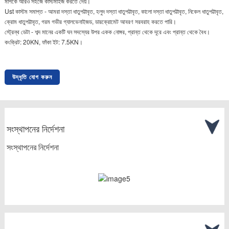
মাপকে আরও সহজে কাস্টমাইজ করতে দেয়।
Ust কাস্টম সমাপ্ত - আমরা দস্তা ধাতুপট্টাবৃত, হলুদ দস্তা ধাতুপট্টাবৃত, কালো দস্তা ধাতুপট্টাবৃত, নিকেল ধাতুপট্টাবৃত,
ক্রোম ধাতুপট্টাবৃত, গরম গভীর গ্যালভেনাইজড, ডারক্রোমেট আবরণ সরবরাহ করতে পারি।
স্ট্রেন্থ ডেটা - শব্দ মানের একটি ঘন সদস্যের উপর একক নোঙ্গর, প্রান্ত থেকে দূরে এবং প্রান্ত থেকে বৈধ।
কংক্রিট: 20KN, ফাঁকা ইট: 7.5KN।
উদ্ধৃতি যোগ করুন
সংস্থাপনের নির্দেশনা
সংস্থাপনের নির্দেশনা