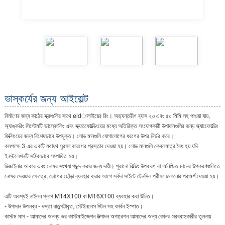
ভাস্কর্যের জন্য আইবোল্ট
নির্মাণের জন্য কাঠের স্ক্রুগুলির সাথে eldালাইয়ের রিং। অভ্যন্তরীণ ব্যাস ২৩ এবং ৫০ মিমি সহ পাওয়া যায়,
অ্যাঙ্করিং সিস্টেমটি ভাস্কোলিং এবং স্ক্যাফোোল্ডিংয়ের মধ্যে অতিরিক্ত সংযোগকারী উপাদানগুলির জন্য স্ক্যাফোোল্ডিং
ফিক্সিংয়ের জন্য বিশেষভাবে উপযুক্ত। লোড মানগুলি যোগাযোগের ধরণের উপর নির্ভর করে।
কমপক্ষে 3 এর একটি যথাযথ সুরক্ষা কারণের প্রস্তাব দেওয়া হয়। লোড মানগুলি কেবলমাত্র বৈধ হয় যদি
ইনস্টলেশনটি সঠিকভাবে সম্পাদিত হয়।
ডিজাইনার আকার এবং নোঙ্গর সংখ্যা পছন্দ করার জন্য দায়ী। পুরানো বিল্ডিং উপকরণ বা অনিশ্চিত মানের উপকরণগুলিতে
নোঙ্গর দেওয়ার ক্ষেত্রে, চোখের ছোঁড়া ব্যবহার করার আগে সর্বদা সাইটে টেনসিল পরীক্ষা চালানোর পরামর্শ দেওয়া হয়।
এটি অবশ্যই নাইলন প্লাগ M14X100 বা M16X100 ব্যবহার করা উচিত।
- উপাদান উপলব্ধ - দস্তা ধাতুপট্টাবৃত, স্টেইনলেস স্টিল সহ কার্বন ইস্পাত।
কাস্টম মাপ - আমাদের অনন্য ভর কাস্টমাইজেশন উত্পাদন অপারেশন আমাদের অন্য কোনও সরবরাহকারীর তুলনায়