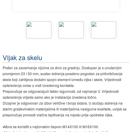
Vijak za skelu
Prsten za zavarivanje vijcima za drvo za gradnju. Dostupan je s unutarnjim
promjerom 23 i 50 mm, sustav sidrenja posebno pogodan za pričvršćivanje
skele koji zahtijeva dodatni spojni element između vijka i skele. Vrijednosti
opterećenja ovise o vrsti izvedenog kontakta.
Preporučuje se odgovarajući faktor sigurnosti, od najmanje 3. Vrijednosti
opterećenja vrijede samo ako je instalacija izvedena točno.
Dizajner je odgovoran za izbor veličine i broja sidara. U slučaju sidrenja na
starim građevinskim materijalima ili materijalima nesigurne kvalitete, uvijek se
preporučuje provesti vlačna ispitivanja na mjestu prije upotrebe vijka.
▪Mora se koristiti s najlonskim čepom M14X100 ili M16X100.