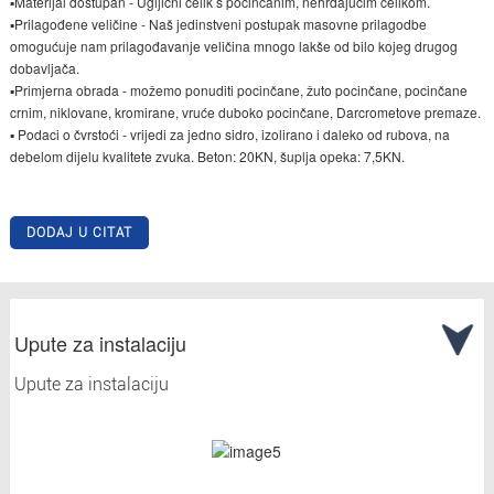
▪Materijal dostupan - Ugljični čelik s pocinčanim, nehrđajućim čelikom.
▪Prilagođene veličine - Naš jedinstveni postupak masovne prilagodbe
omogućuje nam prilagođavanje veličina mnogo lakše od bilo kojeg drugog
dobavljača.
▪Primjerna obrada - možemo ponuditi pocinčane, žuto pocinčane, pocinčane
crnim, niklovane, kromirane, vruće duboko pocinčane, Darcrometove premaze.
▪ Podaci o čvrstoći - vrijedi za jedno sidro, izolirano i daleko od rubova, na
debelom dijelu kvalitete zvuka. Beton: 20KN, šuplja opeka: 7,5KN.
DODAJ U CITAT
Upute za instalaciju
Upute za instalaciju