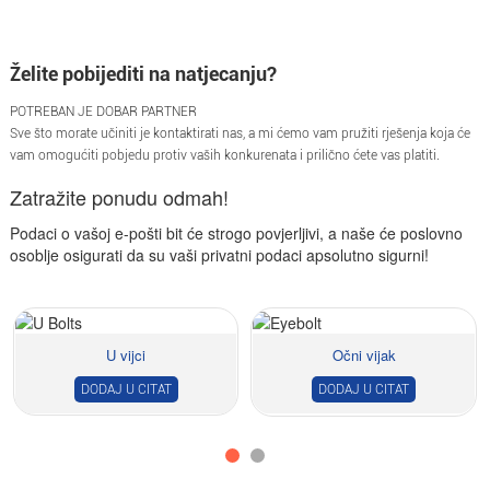
Želite pobijediti na natjecanju?
POTREBAN JE DOBAR PARTNER
Sve što morate učiniti je kontaktirati nas, a mi ćemo vam pružiti rješenja koja će
vam omogućiti pobjedu protiv vaših konkurenata i prilično ćete vas platiti.
Zatražite ponudu odmah!
Podaci o vašoj e-pošti bit će strogo povjerljivi, a naše će poslovno
osoblje osigurati da su vaši privatni podaci apsolutno sigurni!
U vijci
Očni vijak
DODAJ U CITAT
DODAJ U CITAT