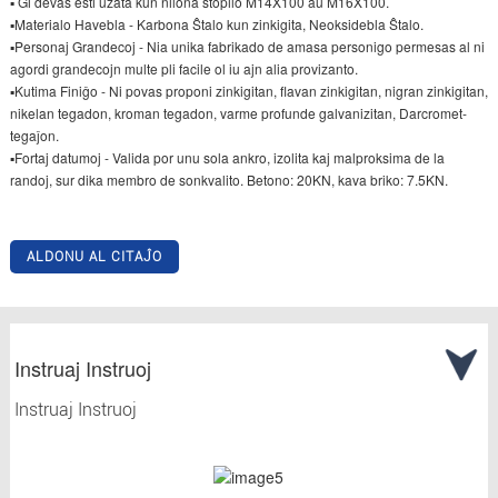
▪ Ĝi devas esti uzata kun nilona ŝtopilo M14X100 aŭ M16X100.
▪Materialo Havebla - Karbona Ŝtalo kun zinkigita, Neoksidebla Ŝtalo.
▪Personaj Grandecoj - Nia unika fabrikado de amasa personigo permesas al ni
agordi grandecojn multe pli facile ol iu ajn alia provizanto.
▪Kutima Finiĝo - Ni povas proponi zinkigitan, flavan zinkigitan, nigran zinkigitan,
nikelan tegadon, kroman tegadon, varme profunde galvanizitan, Darcromet-
tegaĵon.
▪Fortaj datumoj - Valida por unu sola ankro, izolita kaj malproksima de la
randoj, sur dika membro de sonkvalito. Betono: 20KN, kava briko: 7.5KN.
ALDONU AL CITAĴO
Instruaj Instruoj
Instruaj Instruoj