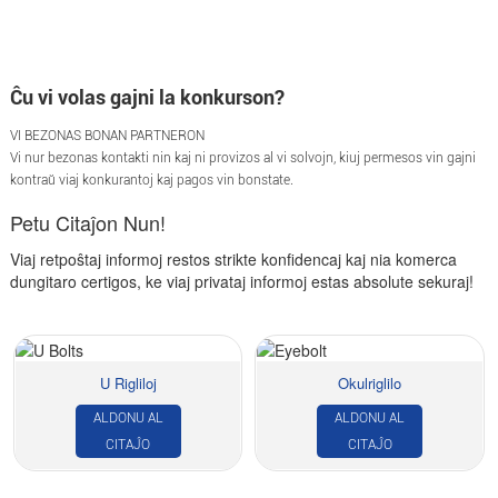
Ĉu vi volas gajni la konkurson?
VI BEZONAS BONAN PARTNERON
Vi nur bezonas kontakti nin kaj ni provizos al vi solvojn, kiuj permesos vin gajni
kontraŭ viaj konkurantoj kaj pagos vin bonstate.
Petu Citaĵon Nun!
Viaj retpoŝtaj informoj restos strikte konfidencaj kaj nia komerca
dungitaro certigos, ke viaj privataj informoj estas absolute sekuraj!
U Rigliloj
Okulriglilo
ALDONU AL
ALDONU AL
CITAĴO
CITAĴO