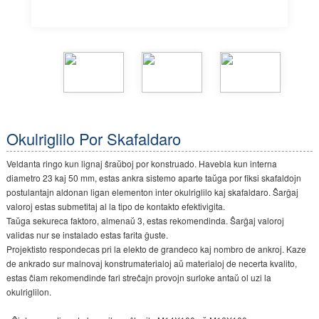
Okulriglilo Por Skafaldaro
Veldanta ringo kun lignaj ŝraŭboj por konstruado. Havebla kun interna
diametro 23 kaj 50 mm, estas ankra sistemo aparte taŭga por fiksi skafaldojn
postulantajn aldonan ligan elementon inter okulriglilo kaj skafaldaro. Ŝarĝaj
valoroj estas submetitaj al la tipo de kontakto efektivigita.
Taŭga sekureca faktoro, almenaŭ 3, estas rekomendinda. Ŝarĝaj valoroj
validas nur se instalado estas farita ĝuste.
Projektisto respondecas pri la elekto de grandeco kaj nombro de ankroj. Kaze
de ankrado sur malnovaj konstrumaterialoj aŭ materialoj de necerta kvalito,
estas ĉiam rekomendinde fari streĉajn provojn surloke antaŭ ol uzi la
okulriglilon.