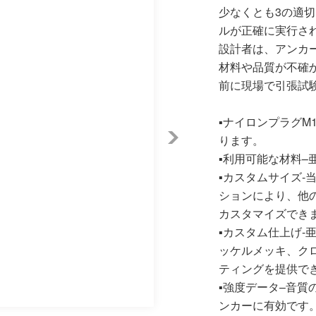
少なくとも3の適
ルが正確に実行さ
設計者は、アンカ
材料や品質が不確
前に現場で引張試
▪ナイロンプラグM1
ります。
▪利用可能な材料
▪カスタムサイズ-
ションにより、他
カスタマイズでき
▪カスタム仕上げ-
ッケルメッキ、ク
ティングを提供で
▪強度データ–音
ンカーに有効です。