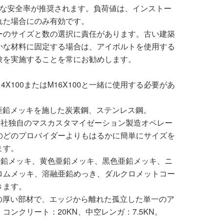
切な安全率が推奨されます。負荷値は、インストー
れた場合にのみ有効です。
ーのサイズと数の選択に責任があります。古い建築
かな材料に固定する場合は、アイボルトを使用する
験を実施することを常にお勧めします。
4X100またはM16X100と一緒に使用する必要があ
–亜鉛メッキを施した炭素鋼、ステンレス鋼。
当社独自のマスカスタマイゼーション製造オペレー
のどのプロバイダーよりもはるかに簡単にサイズを
ます。
亜鉛メッキ、黄色亜鉛メッキ、黒色亜鉛メッキ、ニ
ロムメッキ、溶融亜鉛めっき、ダルクロメットコー
きます。
質の厚い部材で、エッジから離れた孤立した単一のア
コンクリート：20KN、中空レンガ：7.5KN。