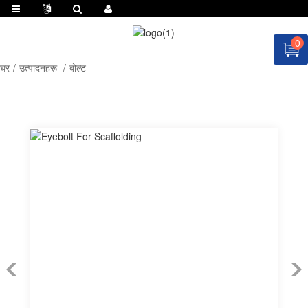
0
घर
उत्पादनहरू
बोल्ट