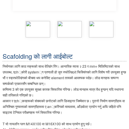
Scafolding को लागी आईबोल्ट
निर्माणका लागि काठ स्क्रूको साथ वेल्डिंग रिंग। आन्तरिक व्यास २ 23 र mm० मिलिमिटरको साथ
उपलब्ध, एch्कोरी system्ग प्रणाली हो जुन स्फोल्डिolt फिक्सिंगको लागि विशेष गरी उपयुक्त हुन्छ
भौं र स्क्रफोल्डिंगको बीचमा थप कनेक्टि element तत्वको आवश्यक पर्दछ। लोड मानहरू सम्पन्न
सम्पर्कको प्रकारसँग सम्बन्धित छन्।
कम्तिमा 3 को एक उपयुक्त सुरक्षा कारक सिफारिस गरिन्छ। लोड मानहरू मात्र वैध हुन्छन् यदि स्थापना
सही तरिकाले गरिएको छ।
आकार र एch्करहरूको संख्याको छनोटको लागि डिजाइनर जिम्मेवार छ। पुरानो निर्माण सामग्रीहरू वा
अनिश्चित गुणवत्ताको सामग्रीहरूमा ए an्करिंगको मामलामा, आँउबोल्ट प्रयोग गर्नु अघि जहिले पनि
साइटमा टेन्सिल परीक्षणहरू गर्न सिफारिस गरिन्छ।
T यो नायलॉन प्लग M14X100 वा M16X100 को साथ प्रयोग हुनु पर्छ।