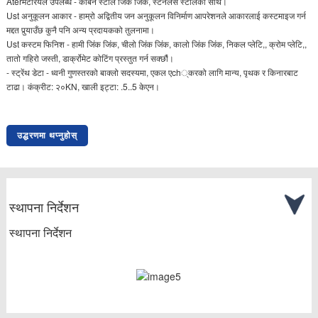
Aterमेटेरियल उपलब्ध - कार्बन स्टील जिंक जिंक, स्टेनलेस स्टीलको साथ।
Ust अनुकूलन आकार - हाम्रो अद्वितीय जन अनुकूलन विनिर्माण आपरेशनले आकारलाई कस्टमाइज गर्न
मद्दत पुर्‍याउँछ कुनै पनि अन्य प्रदायकको तुलनामा।
Ust कस्टम फिनिश - हामी जिंक जिंक, चीलो जिंक जिंक, कालो जिंक जिंक, निकल प्लेटि,, क्रोम प्लेटि,,
तातो गहिरो जस्ती, डार्क्रोमेट कोटिंग प्रस्तुत गर्न सक्छौं।
- स्ट्रेंथ डेटा - ध्वनी गुणस्तरको बाक्लो सदस्यमा, एकल एch्करको लागि मान्य, पृथक र किनारबाट
टाढा। कंक्रीट: २०KN, खाली इट्टा: .5..5 केएन।
उद्धरणमा थप्नुहोस्
स्थापना निर्देशन
स्थापना निर्देशन