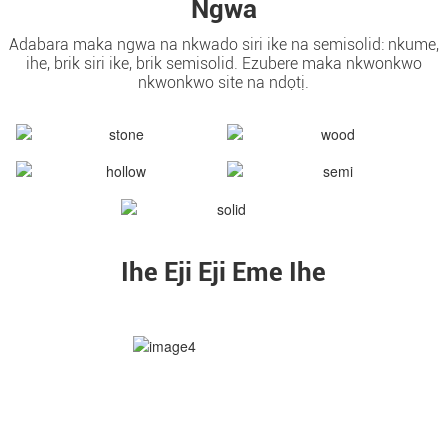
Ngwa
Adabara maka ngwa na nkwado siri ike na semisolid: nkume,
ihe, brik siri ike, brik semisolid. Ezubere maka nkwonkwo
nkwonkwo site na ndọtị.
Ihe Eji Eji Eme Ihe