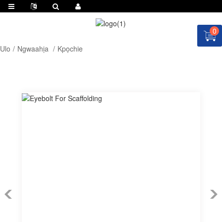
0
Ulo
Ngwaahịa
Kpọchie