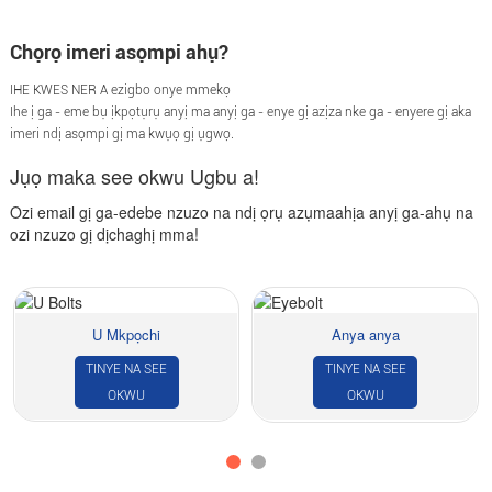
Chọrọ imeri asọmpi ahụ?
IHE KWES NER A ezigbo onye mmekọ
Ihe ị ga - eme bụ ịkpọtụrụ anyị ma anyị ga - enye gị azịza nke ga - enyere gị aka
imeri ndị asọmpi gị ma kwụọ gị ụgwọ.
Jụọ maka see okwu Ugbu a!
Ozi email gị ga-edebe nzuzo na ndị ọrụ azụmaahịa anyị ga-ahụ na
ozi nzuzo gị dịchaghị mma!
U Mkpọchi
Anya anya
TINYE NA SEE
TINYE NA SEE
OKWU
OKWU