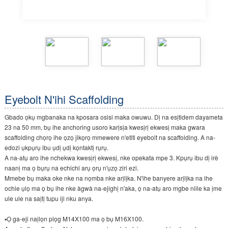
Eyebolt N'ihi Scaffolding
Gbado ọkụ mgbanaka na kposara osisi maka owuwu. Dị na esịtidem dayameta
23 na 50 mm, bụ ihe anchoring usoro karịsịa kwesịrị ekwesị maka gwara
scaffolding chọrọ ihe ọzọ jikọrọ mmewere n'etiti eyebolt na scaffolding. A na-
edozi ụkpụrụ ibu ụdị ụdị kọntaktị rụrụ.
A na-atụ aro ihe nchekwa kwesịrị ekwesị, nke opekata mpe 3. Kpụrụ ibu dị irè
naanị ma ọ bụrụ na echichi arụ ọrụ n'ụzọ ziri ezi.
Mmebe bụ maka oke nke na nọmba nke arịlịka. N'ihe banyere arịlịka na ihe
ochie ụlọ ma ọ bụ ihe nke àgwà na-ejighị n'aka, ọ na-atụ aro mgbe niile ka ịme
ule ule na saịtị tupu iji nku anya.
▪Ọ ga-eji naịlọn plọg M14X100 ma ọ bụ M16X100.