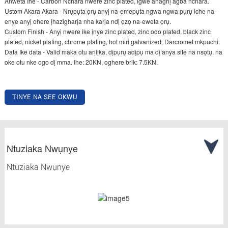
Anweta Ihe - Carbon Nchara nwere zinc plated, igwe anaghị agba nchara.
Ustom Akara Akara - Nrụpụta ọrụ anyị na-emepụta ngwa ngwa pụrụ iche na-
enye anyị ohere ịhazigharịa nha karịa ndị ọzọ na-eweta ọrụ.
Custom Finish - Anyị nwere ike ịnye zinc plated, zinc odo plated, black zinc
plated, nickel plating, chrome plating, hot miri galvanized, Darcromet mkpuchi.
Data Ike data - Valid maka otu arịlịka, dịpụrụ adịpụ ma dị anya site na nsọtụ, na
oke otu nke ogo dị mma. Ihe: 20KN, oghere brik: 7.5KN.
TINYE NA SEE OKWU
Ntuziaka Nwụnye
Ntuziaka Nwụnye