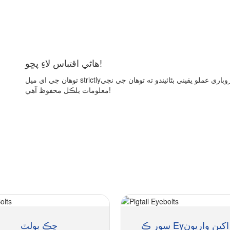
هاڻي اقتباس لاءِ پڇو!
توهان جي اي ميل strictlyاڻ سختي سان راز ۾ رکي ويندي ۽ اسان جو ڪاروباري عملو يقيني بڻائيندو ته توهان جي نجي
معلومات بلڪل محفوظ آهي!
 Eyيل اکين واريون
ڇڪ بولٽ