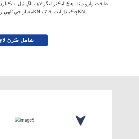
معيار جي ٿلهي رکن تي. ڪنڪريڪ: 20KN ، ڇڪيندڙ ايٽ: 7.5KN.
شامل ڪرڻ لاءِ