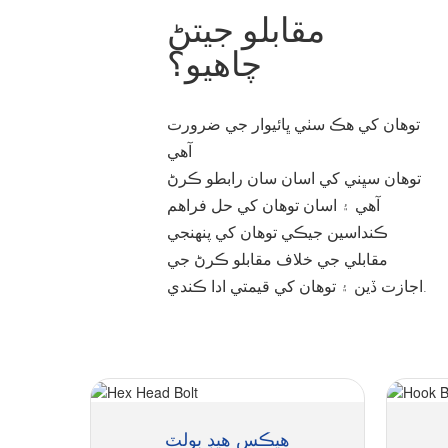
مقابلو جیتڻ
چاهيو؟
توهان کي هڪ سٺي ڀائيوار جي ضرورت
آهي
توهان سڀني کي اسان سان رابطو ڪرڻ
آهي ۽ اسان توهان کي حل فراهم
ڪنداسين جيڪي توهان کي پنهنجي
مقابلي جي خلاف مقابلو ڪرڻ جي
اجازت ڏين ۽ توهان کي قيمتي ادا ڪندي.
هيڪس هيڊ بولٽ