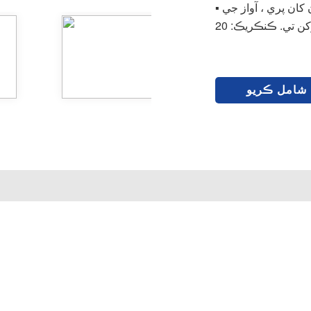
▪ طاقت وارو ڊيٽا ـ هڪ ايڪٽر لنگر لاءِ ، الڳ ٿيل ۽ ڪنارن کان پري ، آواز جي
 شامل ڪريو