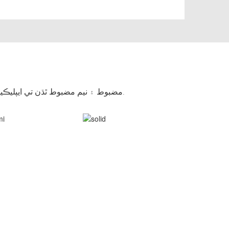
مضبوط ۽ نيم مضبوط ٿڌن تي ايپليڪيشنن لاءِ مناسب: پٿر ، ڪنڪريٽ ، ٺوس برڪ ، سيميڊ برڪ. توسيع جي ذريعي گڏيل ڏاڪڻ جي لاءِ ڊزائين ڪيل.