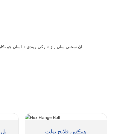
هيڪس فلانج بولٽ
سور ڪ