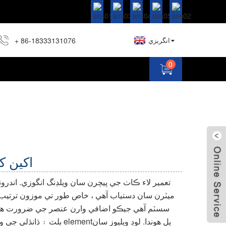
+ 86-18333131076
انگريزي
0
اکين ک
ميٽرن سان دستياب آهي ، خاص طور تي موزون ترتيب ڏ
سسٽم آهي جيڪو اضافي وارن عنصر جي ضرورت هون
بلٽ ۽ ڌانڌلي جي وچ ۾ هڪ ٻئي سان