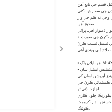
ي فائدن جي سفارش ڪئي
 وڃي ته ڪم جي وار
صحيح آهن.
ار ذميوار آهي. پراڻي
انداز ڪرڻ جي صورت ۾
 تي ٽينسل ٽيسٽ ڪرڻ
ندڙ آپريشن اسان کي
کي ڪسٽمائي ڪرڻ جي
اجازت ڏئي ٿو.
لو زنڪ چلو ، ڪاري
رے جستجو ، دارڪرومٽ
ڪوٽنگ.