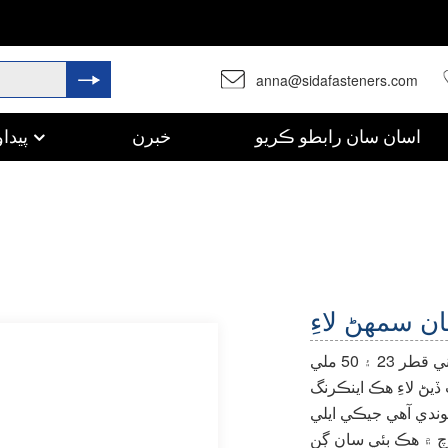
anna@sidafasteners.com
اسان سان رابطو ڪريو
خبرن
پيداو
ان سمهڻ لاءِ
تعمير لاء ڪاٺ جي پيچرن سان ويلڊنگ انگوزي. اندروني قطر 23 ۽ 50 ملي
يڻ لاءِ هڪ اينڪرنگ
دي آهي جيڪي ايلي
 ڳن elementيل هوندا. لوڊ ويليوز سان