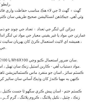
رابطو ٿيل قسم جي تابع آهن.
گهٽ ۾ گهٽ 3 جي لاء هڪ مناسب حفاظت وار
وئي آهي. جيڪڏهن انسٽاليشن صحيح طريقي سان ڪئي
ڊيزائن کي لنگر جي تعداد ۽ تعداد جي چونڊ جو ذميو
عمارتن جي مواد يا غير يقيني معيار جي مواد تي لنگر 
، هميشه اي لائيٽ استعمال ڪرڻ کان پهريان سائيٽ
جي صلاح ڏني ويندي آهي.
▪ اهو نايلان پلگ M14X100 يا M16X100 سان ضرور استعمال ڪيو وڃي.
▪ مواد دستياب آهي - ڪاربن اسٽيل زنڪ سان ٺهيل ، اسٽينلیس اسٽيل سان.
ڪسٽم سائز ـ اسان جو منفرد ماس ڪسٽمائيزيشن ٺاهي
ڪنهن به مهيا ڪندڙ کان وڌيڪ آساني سان سائيز 
ڪسٽم ختم - اسان پيش ڪري سگھو ٿا جست ڪٽيل ، پي
زنڪ ، چٽيل ، نکيل پلاٽنگ ، ڪروم پلاٽنگ ، گرم گہ