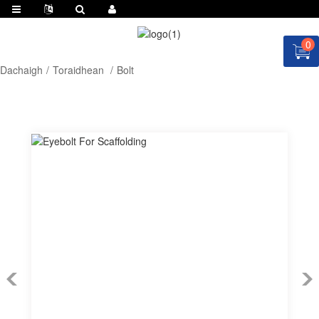
0
Dachaigh
Toraidhean
Bolt