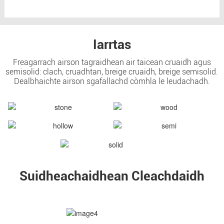
Iarrtas
Freagarrach airson tagraidhean air taicean cruaidh agus
semisolid: clach, cruadhtan, breige cruaidh, breige semisolid.
Dealbhaichte airson sgafallachd còmhla le leudachadh.
Suidheachaidhean Cleachdaidh