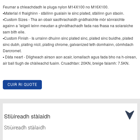
Feumar a chleachdadh le pluga nylon M14X100 no M16X100.
▪Material ri fhaighinn - stàilinn gualain le sinc plated, stàilinn gun staoin.
▪Custom Sizes - Tha an obair saothrachaidh gnàthaichte mòr sònraichte
againn a ’leigeil leinn meudan a ghnàthachadh fada nas fhasa na solaraiche
sam bith eile.
▪Custom Finish - Is urrainn dhuinn sinc plated sinc, plated sinc buidhe, plated
sinc dubh, plating nicil, plating chrome, galvanized teth domhainn, còmhdach
Darcromet.
▪ Dàta neart - Dligheach airson aon acair, iomallach agus fada bho na h-oirean,
air ball tiugh de chàileachd fuaim. Cruadhtan: 20KN, breige falamh: 7.5KN.
CUIR RI QUOTE
Stiùireadh stàlaidh
Stiùireadh stàlaidh