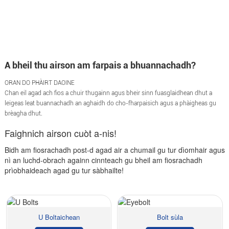
A bheil thu airson am farpais a bhuannachadh?
ORAN DO PHÀIRT DAOINE
Chan eil agad ach fios a chuir thugainn agus bheir sinn fuasglaidhean dhut a
leigeas leat buannachadh an aghaidh do cho-fharpaisich agus a phàigheas gu
brèagha dhut.
Faighnich airson cuòt a-nis!
Bidh am fiosrachadh post-d agad air a chumail gu tur dìomhair agus
nì an luchd-obrach againn cinnteach gu bheil am fiosrachadh
prìobhaideach agad gu tur sàbhailte!
U Boltaichean
Bolt sùla