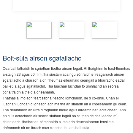
Bolt-sùla airson sgafallachd
Cearcall tàthaidh le sgriothan fiodha airson togail. Ri fhaighinn le trast-thomhas
a-staigh 23 agus 50 mm, tha siostam acair gu sònraichte freagarrach airson
sgafallachd a chàradh a dh ’fheumas eileamaid ceangail a bharrachd eadar
ball-sùla agus sgafallachd. Tha luachan luchdan fo ùmhlachd an seòrsa
conaltraidh a thèid a dhèanamh.
Thathas a ’moladh feart sàbhailteachd iomchaidh, de 3 co-dhiù. Chan eil
luachan luchdan dligheach ach ma tha an stàladh air a choileanadh gu ceart.
Tha dealbhadh an urra ri roghainn meud agus àireamh nan acraichean. Ann
an cùis acrachadh air seann stuthan togail no stuthan de chàileachd mì-
chinnteach, thathar an-còmhnaidh a ’moladh deuchainnean tensile a
dhèanamh air an làrach mus cleachd thu am ball-sùla.