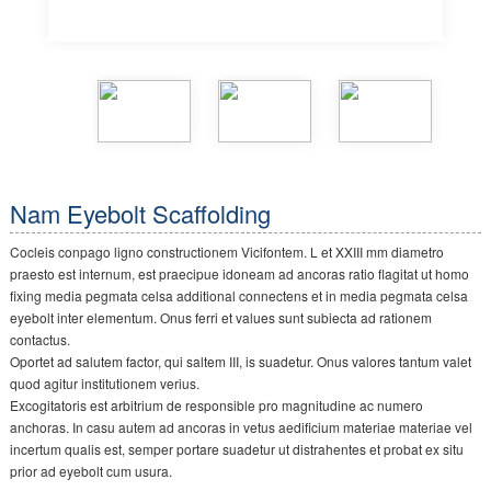
Nam Eyebolt Scaffolding
Cocleis conpago ligno constructionem Vicifontem. L et XXIII mm diametro
praesto est internum, est praecipue idoneam ad ancoras ratio flagitat ut homo
fixing media pegmata celsa additional connectens et in media pegmata celsa
eyebolt inter elementum. Onus ferri et values ​​sunt subiecta ad rationem
contactus.
Oportet ad salutem factor, qui saltem III, is suadetur. Onus valores tantum valet
quod agitur institutionem verius.
Excogitatoris est arbitrium de responsible pro magnitudine ac numero
anchoras. In casu autem ad ancoras in vetus aedificium materiae materiae vel
incertum qualis est, semper portare suadetur ut distrahentes et probat ex situ
prior ad eyebolt cum usura.