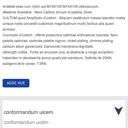
▪It debet esse cum nylon aut M16X100 M14X100 obturaculum.
▪Material Available - Mors Carbon zincum in patella, Diver.
CULTUM quod Amplitudo ▪Custom - Aliquam vestibulum massa operatio nostra
unique nobis concedit customize magnitudinum multo facilius alia quam
provisor.
Conclusio ▪Custom - offerre possumus cadmiae extrinsecus inaurata, flavo
patella cadmiae, cadmiae patella nigrum, nickel plating, chrome plating,
calidum altum galvanized, Darcromet membrana dignitatis.
▪Strength notitia - Fortis ad ancoram una, et abstracte a longe ancipitem,
habentem in densissima sonus qualis est membrum. Definite de 20KN,
subigens tene cavae: 7.5KN.
ADDE HUE
conformandum uicem
conformandum uicem