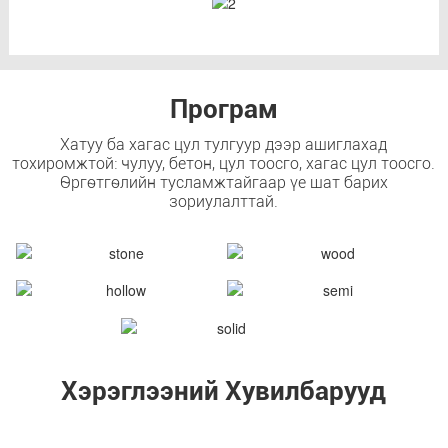
Програм
Хатуу ба хагас цул тулгуур дээр ашиглахад
тохиромжтой: чулуу, бетон, цул тоосго, хагас цул тоосго.
Өргөтгөлийн тусламжтайгаар үе шат барих
зориулалттай.
Хэрэглээний Хувилбарууд