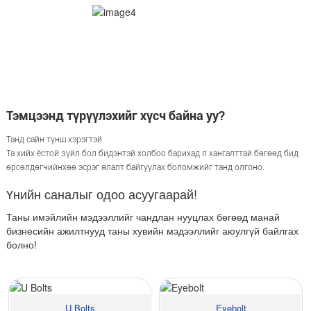
Тэмцээнд түрүүлэхийг хүсч байна уу?
Танд сайн түнш хэрэгтэй
Та хийх ёстой зүйл бол бидэнтэй холбоо барихад л хангалттай бөгөөд бид
өрсөлдөгчийнхөө эсрэг ялалт байгуулах боломжийг танд олгоно.
Үнийн саналыг одоо асуугаарай!
Таны имэйлийн мэдээллийг чандлан нууцлах бөгөөд манай
бизнесийн ажилтнууд таны хувийн мэдээллийг аюулгүй байлгах
болно!
U Bolts
Eyebolt