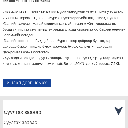
хийхийг үргэлж зөвлөж байна.
▪Энэ нь M14X100 эсвэл M16X100 Nylon залгууртай хамт ашиглагдах ёстой.
▪ Бэлэн материал - Цайраар бүрсэн нүүрстөрөгчийн ган, зэвэрдэггүй ган.
▪Гаалийн хэмжээ - Манай өвөрмөц масс үйлдвэрлэх үйл ажиллагаа нь
бусад үйлчилгээ үзүүлэгчидтэй харьцуулахад хэмжээгээ хялбархан өөрчлөх
боломжийг олгодог.
▪Гаалийн өнгөлгөө - Бид цайраар бүрсэн, шар цайраар бүрсэн, хар
цайраар бүрсэн, никель бүрэх, хромоор бүрэх, халуун гүн цайрдсан,
Даркромет бүрэх боломжтой.
▪ Хүч чадлын өгөгдөл - Дууны чанарын зузаан гишүүн дээр тусгаарлагдсан,
ирмэгээс хол ганц зангуунд хүчинтэй. Бетон: 20KN, хөндий тоосго: 7.5KN.
ИШЛЭЛ ДЭЭР НЭМЭХ
Суулгах заавар
Суулгах заавар