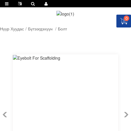
0
Нүүр Хуудас
Бүтээгдэхүүн
Болт