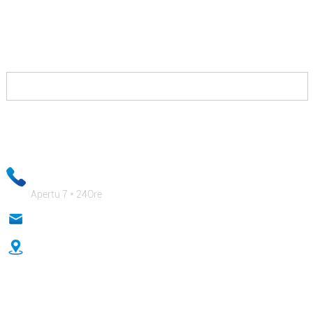
Tuttu ciò chì duvete fà hè di cuntattateci è vi daremu
suluzioni chì vi permetteranu di vince contr'à i vostri
cuncurrenti è vi pagheranu bellu.
A vostra infurmazione per e-mail serà mantenuta strettamente
cunfidenziale è u nostru persunale d'affari assicurerà chì e vostre
informazioni private sò assolutamente sicure!
+ 86-18333131076
Apertu 7 * 24Ore
anna@sidafasteners.com
No.18 Huitong Shangdu, Strada Renmin, Hebei, Cina