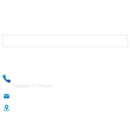
Све што треба да урадите је да нас контактирате и
ми ћемо вам пружити решења која ће вам
омогућити да победите против својих конкурената
и добро ћете платити.
Подаци о вашој е-пошти бит ће строго повјерљиви, а наше
пословно особље ће осигурати да су ваши приватни подаци
апсолутно сигурни!
+ 86-18333131076
Отворено 7 * 24 сата
анна@сидафастенерс.цом
Но.18 Хуитонг Схангду, Ренмин Роад, Хебеи, Кина