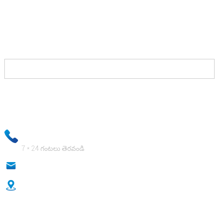
మీరు చేయాల్సిందల్లా మమ్మల్ని సంప్రదించండి మరియు మీ
పోటీదారులపై గెలిచేందుకు మిమ్మల్ని అనుమతించే
పరిష్కారాలను మేము మీకు అందిస్తాము మరియు మీకు
అందంగా చెల్లిస్తాము.
మీ ఇమెయిల్ సమాచారం ఖచ్చితంగా గోప్యంగా ఉంచబడుతుంది మరియు మీ
వ్యాపార సమాచారం మీ ప్రైవేట్ సమాచారం ఖచ్చితంగా సురక్షితంగా ఉందని
నిర్ధారిస్తుంది!
+ 86-18333131076
7 * 24 గంటలు తెరవండి
anna@sidafasteners.com
నెం .18 హుటోంగ్ షాంగ్డు, రెన్మిన్ రోడ్, హెబీ, చైనా