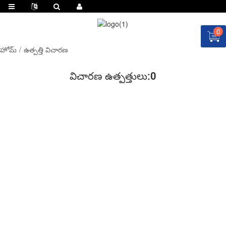
0
హోమ్
ఉత్పత్తి విచారణ
విచారణ ఉత్పత్తులు:
0
ఇప్పుడు కోట్ కోసం అడగండి!