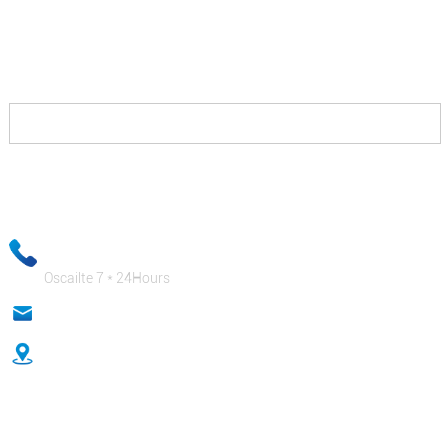
Níl le déanamh agat ach teagmháil a dhéanamh linn
agus cuirfimid réitigh ar fáil duit a ligfidh duit buachan i
gcoinne d’iomaitheoirí agus a íocfaidh go dathúil leat.
Coinneofar d’fhaisnéis ríomhphoist faoi rún daingean agus
cinnteoidh ár bhfoireann ghnó go bhfuil d’fhaisnéis phríobháideach
sábháilte go hiomlán!
+ 86-18333131076
Oscailte 7 * 24Hours
anna@sidafasteners.com
Uimh.18 Huitong Shangdu, Bóthar Renmin, Hebei, an tSín