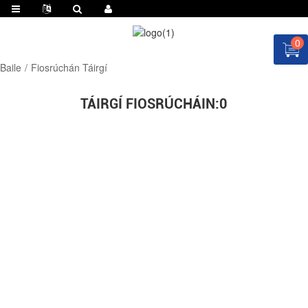
0
Baile
Fiosrúchán Táirgí
TÁIRGÍ FIOSRÚCHÁIN:
0
IARR ATHFHRIOTAIL ANOIS!