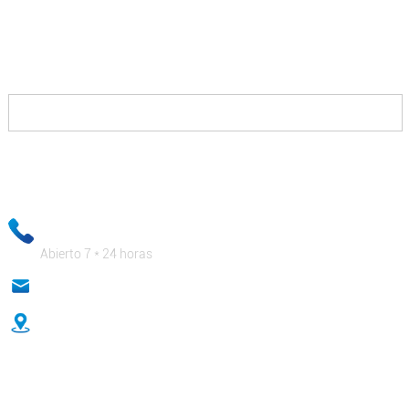
Todo lo que tiene que hacer es contactarnos y le
proporcionaremos soluciones que le permitirán ganar
contra sus competidores y le pagarán generosamente.
Su información de correo electrónico se mantendrá estrictamente
confidencial y nuestro personal comercial se asegurará de que su
información privada esté absolutamente segura.
+ 86-18333131076
Abierto 7 * 24 horas
anna@sidafasteners.com
No 18 Huitong Shangdu, Renmin Road, Hebei, China