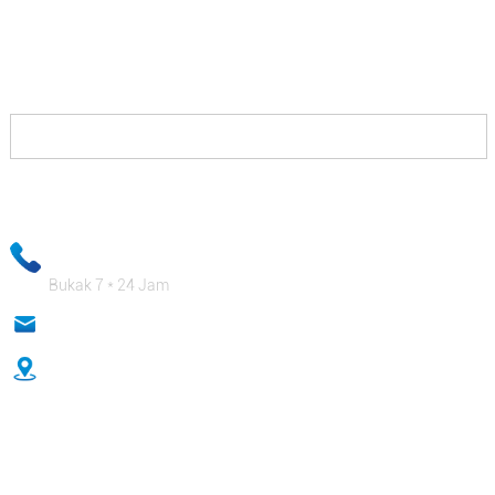
Sampeyan mung hubungi kita lan kita bakal menehi
solusi sing bakal ngidini sampeyan menang nglawan
pesaing lan bakal mbayar sampeyan kanthi apik.
Informasi email sampeyan bakal dijaga rahasia lan staf bisnis bakal
njamin informasi pribadi sampeyan pancen aman!
+ 86-18333131076
Bukak 7 * 24 Jam
anna@sidafasteners.com
No.18 Huitong Shangdu, Renmin Road, Hebei, China