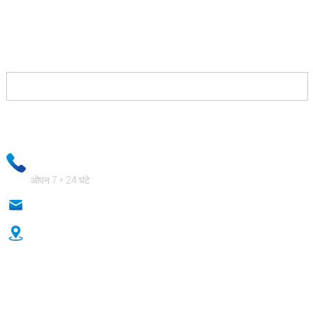
आपको बस इतना करना है कि हमसे संपर्क करें और हम आपको समाधान
प्रदान करेंगे जिससे आप अपने प्रतिद्वंद्वियों के खिलाफ जीत हासिल कर
पाएंगे और आपको शानदार भुगतान करेंगे।
आपकी ईमेल जानकारी को कड़ाई से गोपनीय रखा जाएगा और हमारे व्यावसायिक कर्मचारी
यह सुनिश्चित करेंगे कि आपकी निजी जानकारी बिल्कुल सुरक्षित हो!
+ 86-18333131076
ओपन 7 * 24 घंटे
anna@sidafasteners.com
No.18 Huitong Shangdu, Renmin Road, Hebei, China