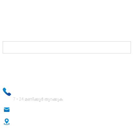
നിങ്ങൾ ചെയ്യേണ്ടത് ഞങ്ങളെ ബന്ധപ്പെടുക,
നിങ്ങളുടെ എതിരാളികൾക്കെതിരെ വിജയിക്കാൻ
നിങ്ങളെ അനുവദിക്കുന്ന പരിഹാരങ്ങൾ ഞങ്ങൾ
നിങ്ങൾക്ക് നൽകും, ഒപ്പം നിങ്ങൾക്ക് മികച്ച
പ്രതിഫലം നൽകുകയും ചെയ്യും.
നിങ്ങളുടെ ഇമെയിൽ വിവരങ്ങൾ കർശനമായി രഹസ്യമായി
സൂക്ഷിക്കുകയും നിങ്ങളുടെ സ്വകാര്യ വിവരങ്ങൾ തികച്ചും
സുരക്ഷിതമാണെന്ന് ഞങ്ങളുടെ ബിസിനസ്സ് സ്റ്റാഫ്
ഉറപ്പാക്കുകയും ചെയ്യും!
+ 86-18333131076
7 * 24 മണിക്കൂർ തുറക്കുക
anna@sidafasteners.com
നമ്പർ 18 ഹ്യൂട്ടോംഗ് ഷാങ്‌ഡു, റെൻ‌മിൻ റോഡ്, ഹെബി,
ചൈന