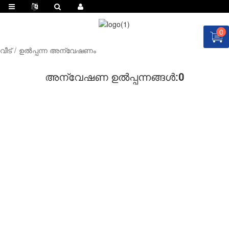
0
വീട്
ഉൽപ്പന്ന അന്വേഷണം
അന്വേഷണ ഉൽപ്പന്നങ്ങൾ:
0
ഇപ്പോൾ ഉദ്ധരണി ചോദിക്കുക!