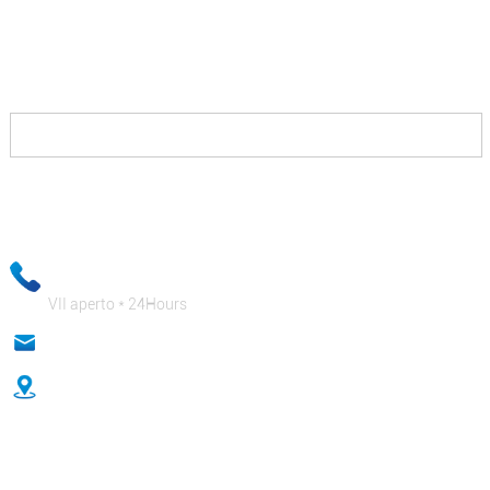
Omnes enim vos facere contactus nobis est, quod
solutions et nos providebit vos cum patitur te ad
vincere in vestri competitors et redde tu tractavit.
Tua inscriptio districte custodiri secretum notitia in nostrum
negotium, et vestram virgam privata notitia ut mos est absolute
tutum!
+ 86-18333131076
VII aperto * 24Hours
anna@sidafasteners.com
No.18 Huitong Shangdu, Renmin Road, Hebei, Sina