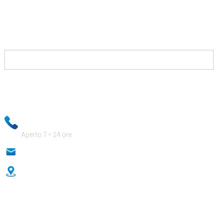
Tutto quello che devi fare è contattarci e ti forniremo
soluzioni che ti permetteranno di vincere contro i tuoi
concorrenti e ti pagheranno profumatamente.
Le tue informazioni e-mail saranno mantenute strettamente
riservate e il nostro personale aziendale si assicurerà che le tue
informazioni private siano assolutamente al sicuro!
+ 86-18333131076
Aperto 7 * 24 ore
anna@sidafasteners.com
No.18 Huitong Shangdu, Renmin Road, Hebei, Cina