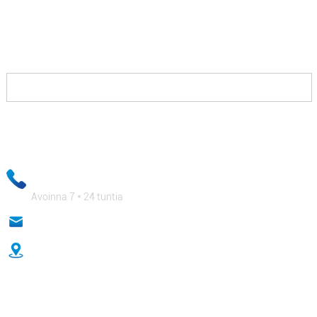
Sinun tarvitsee vain ottaa yhteyttä meihin, ja me
tarjoamme sinulle ratkaisuja, joiden avulla voit voittaa
kilpailijoitasi vastaan ​​ja maksaa sinulle kalliisti.
Sähköpostitietosi pidetään ehdottoman luottamuksellisina, ja
yrityshenkilöstömme varmistaa, että yksityiset tietosi ovat
ehdottoman turvallisia!
+ 86-18333131076
Avoinna 7 * 24 tuntia
anna@sidafasteners.com
No.18 Huitong Shangdu, Renmin Road, Hebei, Kiina