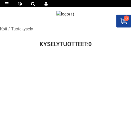
0
Koti
Tuotekysely
KYSELYTUOTTEET:
0
PYYDÄ TARJOUS NYT!