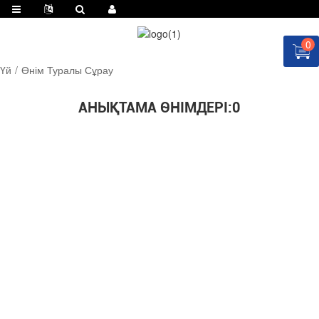
0
Үй
Өнім Туралы Сұрау
АНЫҚТАМА ӨНІМДЕРІ:
0
ҚАЗІР БАҒА ҰСЫНЫСЫН
СҰРАҢЫЗ!