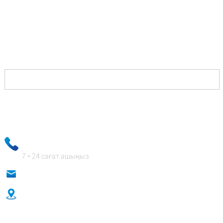
Сізге тек бізге хабарласу керек, біз сізге
бәсекелестеріңізден жеңіске жетуге мүмкіндік
беретін және сізге өте жақсы төлейтін шешімдер
ұсынамыз.
Сіздің электрондық поштаңыз туралы ақпарат қатаң түрде
сақталады және біздің бизнес қызметкерлері сіздің жеке
ақпаратыңыздың мүлдем қауіпсіз болуын қамтамасыз етеді!
+ 86-18333131076
7 * 24 сағат ашыңыз
anna@sidafasteners.com
№18 Хитонг Шангду, Ренминь жолы, Хэбэй, Қытай