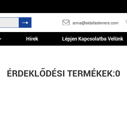
anna@sidafasteners.com
Hírek
Lépjen Kapcsolatba Velünk
Testreszabási Alkatrészek
ÉRDEKLŐDÉSI TERMÉKEK:
0