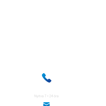
nek, amelyek lehetővé teszik, hogy nyerjen
ek.
+ 86-18333131076
Nyitva 7 * 24 óra