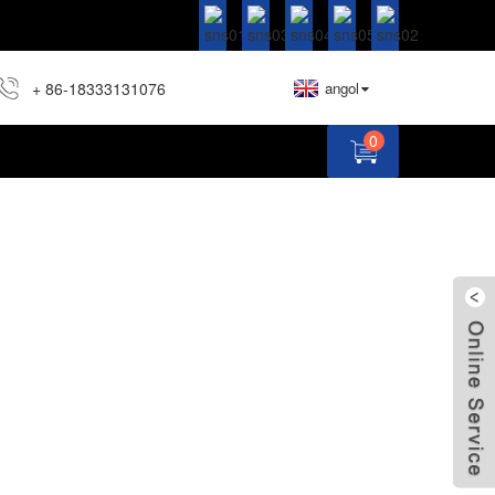
+ 86-18333131076
angol
0